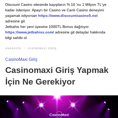
Discount Casino sitesinde kayıpların % 10 'nu 1 Milyon TL'ye
kadar ödeniyor. Apayrı bir Casino ve Canlı Casino deneyimi
yaşamak istiyorsan
https://www.discountcasino5.net
adresine git.
Jetbahis her yeni üyesine 1000TL Bonus dağıtıyor.
https://www.jetbahiss.com/
adresine git detaylar hakkında
bilgi sahibi ol.
ANASAYFA
CASINOMAXI GIRIŞ
CasinoMaxi Giriş
Casinomaxi Giriş Yapmak
İçin Ne Gerekiyor