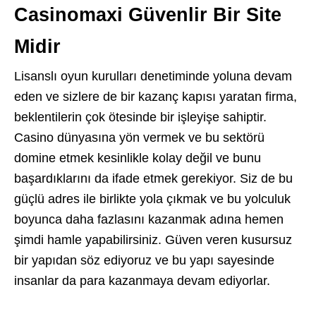
Casinomaxi Güvenlir Bir Site
Midir
Lisanslı oyun kurulları denetiminde yoluna devam
eden ve sizlere de bir kazanç kapısı yaratan firma,
beklentilerin çok ötesinde bir işleyişe sahiptir.
Casino dünyasına yön vermek ve bu sektörü
domine etmek kesinlikle kolay değil ve bunu
başardıklarını da ifade etmek gerekiyor. Siz de bu
güçlü adres ile birlikte yola çıkmak ve bu yolculuk
boyunca daha fazlasını kazanmak adına hemen
şimdi hamle yapabilirsiniz. Güven veren kusursuz
bir yapıdan söz ediyoruz ve bu yapı sayesinde
insanlar da para kazanmaya devam ediyorlar.