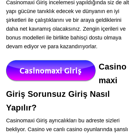
Casinomaxi Giriş incelemesi yapıldığında siz de alt
yapı gücüne tanıklık edecek ve dünyanın en iyi
şirketleri ile çalıştıklarını ve bir araya geldiklerini
daha net kavramış olacaksınız. Zengin içerileri ve
bonus modelleri ile birlikte bahisçi dostu olmaya
devam ediyor ve para kazandırıyorlar.
Casino
maxi
Giriş
Sorunsuz Giriş Nasıl
Yapılır?
Casinomaxi Giriş ayrıcalıkları bu adreste sizleri
bekliyor. Casino ve canlı casino oyunlarında şanslı