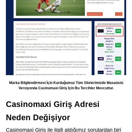
Marka Bilgilendirmesi İçin Kurduğumuz Tüm Sitelerimizde Masaüstü
Versiyonda Casinomaxi Giriş İçin Bu Tercihler Mevcuttur.
Casinomaxi Giriş
Adresi
Neden Değişiyor
Casinomaxi Giriş ile ilgili aldığımız sorulardan biri