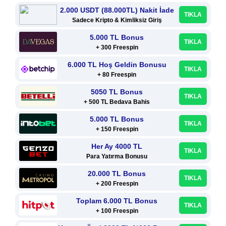
2.000 USDT (88.000TL) Nakit İade
TIKLA
Sadece Kripto & Kimliksiz Giriş
5.000 TL Bonus
TIKLA
+ 300 Freespin
6.000 TL Hoş Geldin Bonusu
TIKLA
+ 80 Freespin
5050 TL Bonus
TIKLA
+ 500 TL Bedava Bahis
5.000 TL Bonus
TIKLA
+ 150 Freespin
Her Ay 4000 TL
TIKLA
Para Yatırma Bonusu
20.000 TL Bonus
TIKLA
+ 200 Freespin
Toplam 6.000 TL Bonus
TIKLA
+ 100 Freespin