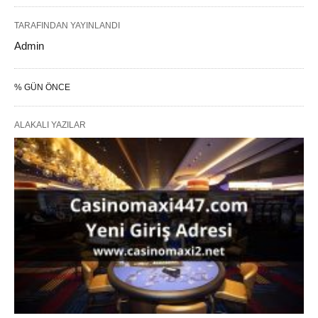
TARAFINDAN YAYINLANDI
Admin
% GÜN ÖNCE
ALAKALI YAZILAR