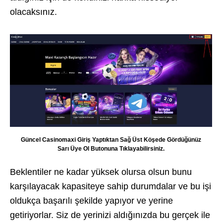
olacaksınız.
Güncel Casinomaxi Giriş Yaptıktan Sağ Üst Köşede Gördüğünüz
Sarı Üye Ol Butonuna Tıklayabilirsiniz.
Beklentiler ne kadar yüksek olursa olsun bunu
karşılayacak kapasiteye sahip durumdalar ve bu işi
oldukça başarılı şekilde yapıyor ve yerine
getiriyorlar. Siz de yerinizi aldığınızda bu gerçek ile