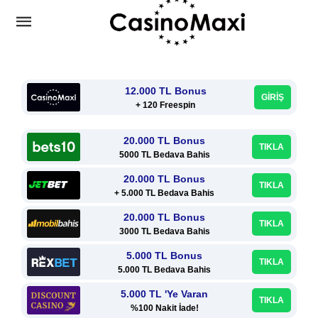
12.000 TL Bonus
GİRİŞ
+ 120 Freespin
20.000 TL Bonus
TIKLA
5000 TL Bedava Bahis
20.000 TL Bonus
TIKLA
+ 5.000 TL Bedava Bahis
20.000 TL Bonus
TIKLA
3000 TL Bedava Bahis
5.000 TL Bonus
TIKLA
5.000 TL Bedava Bahis
5.000 TL 'Ye Varan
TIKLA
%100 Nakit İade!