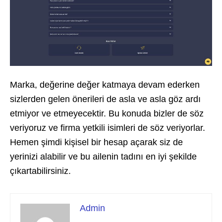
Marka, değerine değer katmaya devam ederken
sizlerden gelen önerileri de asla ve asla göz ardı
etmiyor ve etmeyecektir. Bu konuda bizler de söz
veriyoruz ve firma yetkili isimleri de söz veriyorlar.
Hemen şimdi kişisel bir hesap açarak siz de
yerinizi alabilir ve bu ailenin tadını en iyi şekilde
çıkartabilirsiniz.
Admin