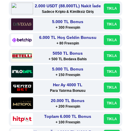
2.000 USDT (88.000TL) Nakit İade
TIKLA
Sadece Kripto & Kimliksiz Giriş
5.000 TL Bonus
TIKLA
+ 300 Freespin
6.000 TL Hoş Geldin Bonusu
TIKLA
+ 80 Freespin
5050 TL Bonus
TIKLA
+ 500 TL Bedava Bahis
5.000 TL Bonus
TIKLA
+ 150 Freespin
Her Ay 4000 TL
TIKLA
Para Yatırma Bonusu
20.000 TL Bonus
TIKLA
+ 200 Freespin
Toplam 6.000 TL Bonus
TIKLA
+ 100 Freespin