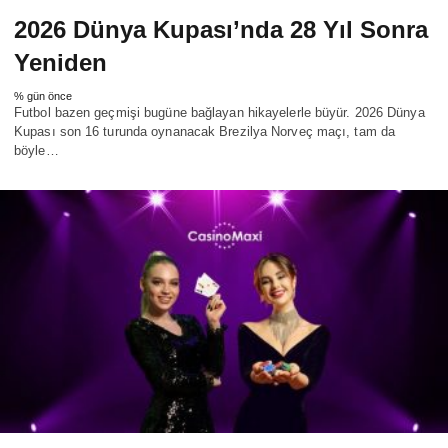
2026 Dünya Kupası’nda 28 Yıl Sonra
Yeniden
% gün önce
Futbol bazen geçmişi bugüne bağlayan hikayelerle büyür. 2026 Dünya
Kupası son 16 turunda oynanacak Brezilya Norveç maçı, tam da
böyle…