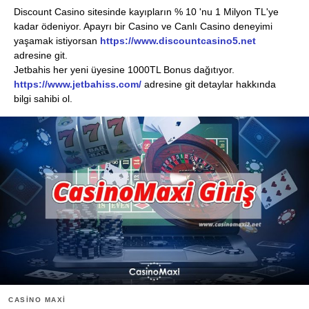
Discount Casino sitesinde kayıpların % 10 'nu 1 Milyon TL'ye
kadar ödeniyor. Apayrı bir Casino ve Canlı Casino deneyimi
yaşamak istiyorsan
https://www.discountcasino5.net
adresine git.
Jetbahis her yeni üyesine 1000TL Bonus dağıtıyor.
https://www.jetbahiss.com/
adresine git detaylar hakkında
bilgi sahibi ol.
CASINO MAXI