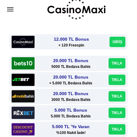
12.000 TL Bonus
GİRİŞ
+ 120 Freespin
20.000 TL Bonus
TIKLA
5000 TL Bedava Bahis
20.000 TL Bonus
TIKLA
+ 5.000 TL Bedava Bahis
20.000 TL Bonus
TIKLA
3000 TL Bedava Bahis
5.000 TL Bonus
TIKLA
5.000 TL Bedava Bahis
5.000 TL 'Ye Varan
TIKLA
%100 Nakit İade!