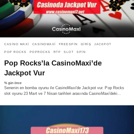
CASINO MAXI
CASINOMAXI
FREESPIN
GIRIŞ
JACKPOT
POP ROCKS
POPROCKS
RTP
SLOT
SPIN
Pop Rocks’la CasinoMaxi’de
Jackpot Vur
% gün önce
Senenin en bomba oyunu ile CasinoMaxi'de Jackpot vur. Pop Rocks
slot oyunu 23 Mart ve 7 Nisan tarihleri arasında CasinoMaxi'deki…