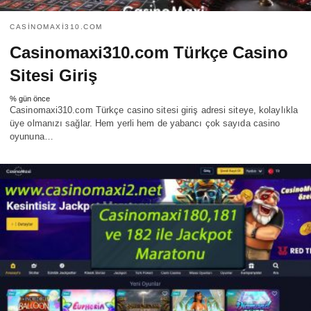
CASINOMAXI310.COM
Casinomaxi310.com Türkçe Casino
Sitesi Giriş
% gün önce
Casinomaxi310.com Türkçe casino sitesi giriş adresi siteye, kolaylıkla
üye olmanızı sağlar. Hem yerli hem de yabancı çok sayıda casino
oyununa…