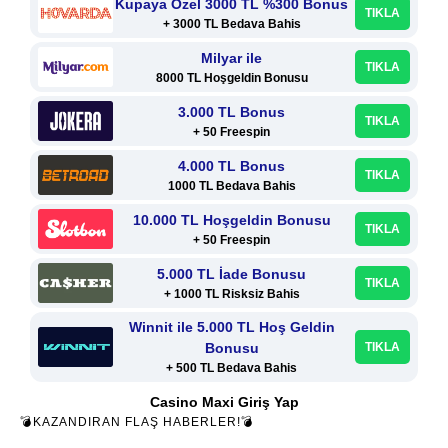
Kupaya Özel 3000 TL %300 Bonus
TIKLA
+ 3000 TL Bedava Bahis
Milyar ile
TIKLA
8000 TL Hoşgeldin Bonusu
3.000 TL Bonus
TIKLA
+ 50 Freespin
4.000 TL Bonus
TIKLA
1000 TL Bedava Bahis
10.000 TL Hoşgeldin Bonusu
TIKLA
+ 50 Freespin
5.000 TL İade Bonusu
TIKLA
+ 1000 TL Risksiz Bahis
Winnit ile 5.000 TL Hoş Geldin
Bonusu
TIKLA
+ 500 TL Bedava Bahis
Casino Maxi Giriş Yap
💣KAZANDIRAN FLAŞ HABERLER!💣