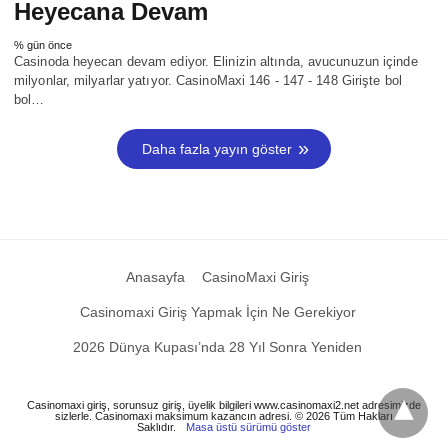
Heyecana Devam
% gün önce
Casinoda heyecan devam ediyor. Elinizin altında, avucunuzun içinde
milyonlar, milyarlar yatıyor. CasinoMaxi 146 - 147 - 148 Girişte bol
bol…
Daha fazla yayın göster
Anasayfa
CasinoMaxi Giriş
Casinomaxi Giriş Yapmak İçin Ne Gerekiyor
2026 Dünya Kupası’nda 28 Yıl Sonra Yeniden
Casinomaxi giriş, sorunsuz giriş, üyelik bilgileri www.casinomaxi2.net adresimizde
sizlerle. Casinomaxi maksimum kazancın adresi. © 2026 Tüm Hakları
Saklıdır.
Masa üstü sürümü göster