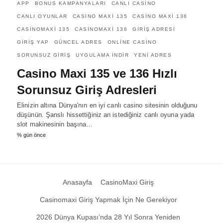
APP
BONUS KAMPANYALARI
CANLI CASINO
CANLI OYUNLAR
CASINO MAXI 135
CASINO MAXI 136
CASINOMAXI 135
CASINOMAXI 136
GIRIŞ ADRESI
GIRIŞ YAP
GÜNCEL ADRES
ONLINE CASINO
SORUNSUZ GIRIŞ
UYGULAMA İNDIR
YENI ADRES
Casino Maxi 135 ve 136 Hızlı
Sorunsuz Giriş Adresleri
Elinizin altına Dünya'nın en iyi canlı casino sitesinin olduğunu
düşünün. Şanslı hissettiğiniz an istediğiniz canlı oyuna yada
slot makinesinin başına…
% gün önce
Anasayfa
CasinoMaxi Giriş
Casinomaxi Giriş Yapmak İçin Ne Gerekiyor
2026 Dünya Kupası’nda 28 Yıl Sonra Yeniden