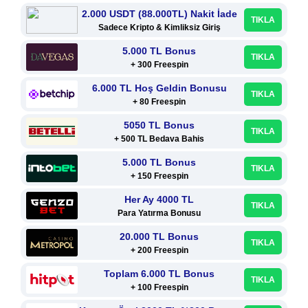
2.000 USDT (88.000TL) Nakit İade
TIKLA
Sadece Kripto & Kimliksiz Giriş
5.000 TL Bonus
TIKLA
+ 300 Freespin
6.000 TL Hoş Geldin Bonusu
TIKLA
+ 80 Freespin
5050 TL Bonus
TIKLA
+ 500 TL Bedava Bahis
5.000 TL Bonus
TIKLA
+ 150 Freespin
Her Ay 4000 TL
TIKLA
Para Yatırma Bonusu
20.000 TL Bonus
TIKLA
+ 200 Freespin
Toplam 6.000 TL Bonus
TIKLA
+ 100 Freespin