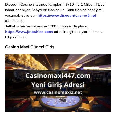
Discount Casino sitesinde kayıpların % 10 'nu 1 Milyon TL'ye
kadar ödeniyor. Apayrı bir Casino ve Canlı Casino deneyimi
yaşamak istiyorsan
https://www.discountcasino5.net
adresine git.
Jetbahis her yeni üyesine 1000TL Bonus dağıtıyor.
https://www.jetbahiss.com/
adresine git detaylar hakkında
bilgi sahibi ol.
Casino Maxi Güncel Giriş