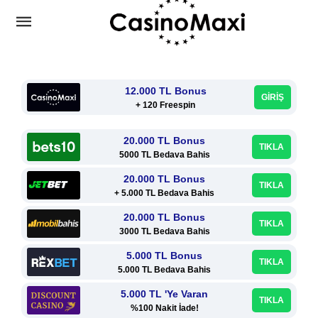
12.000 TL Bonus
GİRİŞ
+ 120 Freespin
20.000 TL Bonus
TIKLA
5000 TL Bedava Bahis
20.000 TL Bonus
TIKLA
+ 5.000 TL Bedava Bahis
20.000 TL Bonus
TIKLA
3000 TL Bedava Bahis
5.000 TL Bonus
TIKLA
5.000 TL Bedava Bahis
5.000 TL 'Ye Varan
TIKLA
%100 Nakit İade!