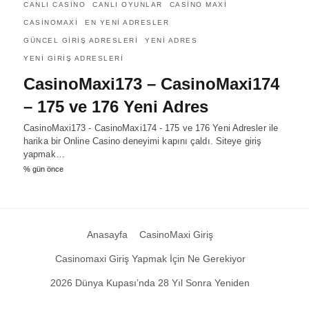
CANLI CASINO
CANLI OYUNLAR
CASINO MAXI
CASINOMAXI
EN YENI ADRESLER
GÜNCEL GIRIŞ ADRESLERI
YENI ADRES
YENI GIRIŞ ADRESLERI
CasinoMaxi173 – CasinoMaxi174
– 175 ve 176 Yeni Adres
CasinoMaxi173 - CasinoMaxi174 - 175 ve 176 Yeni Adresler ile
harika bir Online Casino deneyimi kapını çaldı. Siteye giriş
yapmak…
% gün önce
Anasayfa
CasinoMaxi Giriş
Casinomaxi Giriş Yapmak İçin Ne Gerekiyor
2026 Dünya Kupası’nda 28 Yıl Sonra Yeniden