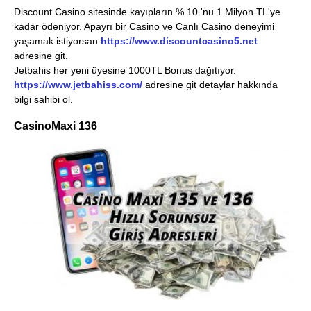
Discount Casino sitesinde kayıpların % 10 'nu 1 Milyon TL'ye
kadar ödeniyor. Apayrı bir Casino ve Canlı Casino deneyimi
yaşamak istiyorsan
https://www.discountcasino5.net
adresine git.
Jetbahis her yeni üyesine 1000TL Bonus dağıtıyor.
https://www.jetbahiss.com/
adresine git detaylar hakkında
bilgi sahibi ol.
CasinoMaxi 136