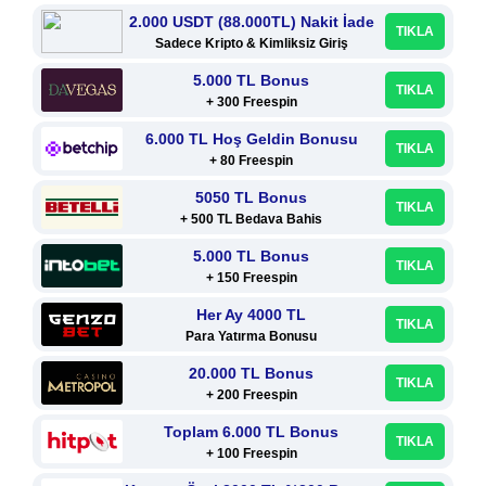
2.000 USDT (88.000TL) Nakit İade
TIKLA
Sadece Kripto & Kimliksiz Giriş
5.000 TL Bonus
TIKLA
+ 300 Freespin
6.000 TL Hoş Geldin Bonusu
TIKLA
+ 80 Freespin
5050 TL Bonus
TIKLA
+ 500 TL Bedava Bahis
5.000 TL Bonus
TIKLA
+ 150 Freespin
Her Ay 4000 TL
TIKLA
Para Yatırma Bonusu
20.000 TL Bonus
TIKLA
+ 200 Freespin
Toplam 6.000 TL Bonus
TIKLA
+ 100 Freespin