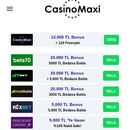
12.000 TL Bonus
GİRİŞ
+ 120 Freespin
20.000 TL Bonus
TIKLA
5000 TL Bedava Bahis
20.000 TL Bonus
TIKLA
+ 5.000 TL Bedava Bahis
20.000 TL Bonus
TIKLA
3000 TL Bedava Bahis
5.000 TL Bonus
TIKLA
5.000 TL Bedava Bahis
5.000 TL 'Ye Varan
TIKLA
%100 Nakit İade!