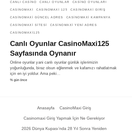
CANLI CASINO
CANLI OYUNLAR
CASINO OYUNLARI
CASINOMAXI
CASINOMAXI 125
CASINOMAXI GIRIŞ
CASINOMAXI GÜNCEL ADRES
CASINOMAXI KAMPANYA
CASINOMAXI SITESI
CASINOMAXI YENI ADRES
CASINOMAXI125
Canlı Oyunlar CasinoMaxi125
Sayfasında Oynanır
Online oyunlar yani canlı oyunlar günlük işlerimizin
yoğunluğunda, biraz olsun eğlenmek ve kafamızı rahatlatmak
için en iyi yoldur. Ama peki…
% gün önce
Anasayfa
CasinoMaxi Giriş
Casinomaxi Giriş Yapmak İçin Ne Gerekiyor
2026 Dünya Kupası’nda 28 Yıl Sonra Yeniden