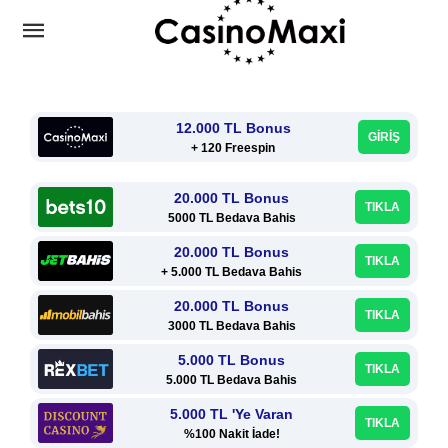
12.000 TL Bonus
GİRİŞ
+ 120 Freespin
20.000 TL Bonus
TIKLA
5000 TL Bedava Bahis
20.000 TL Bonus
TIKLA
+ 5.000 TL Bedava Bahis
20.000 TL Bonus
TIKLA
3000 TL Bedava Bahis
5.000 TL Bonus
TIKLA
5.000 TL Bedava Bahis
5.000 TL 'Ye Varan
TIKLA
%100 Nakit İade!