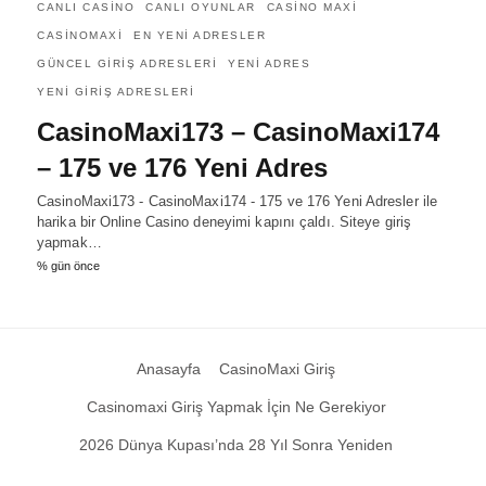
CANLI CASINO
CANLI OYUNLAR
CASINO MAXI
CASINOMAXI
EN YENI ADRESLER
GÜNCEL GIRIŞ ADRESLERI
YENI ADRES
YENI GIRIŞ ADRESLERI
CasinoMaxi173 – CasinoMaxi174
– 175 ve 176 Yeni Adres
CasinoMaxi173 - CasinoMaxi174 - 175 ve 176 Yeni Adresler ile
harika bir Online Casino deneyimi kapını çaldı. Siteye giriş
yapmak…
% gün önce
Anasayfa
CasinoMaxi Giriş
Casinomaxi Giriş Yapmak İçin Ne Gerekiyor
2026 Dünya Kupası’nda 28 Yıl Sonra Yeniden