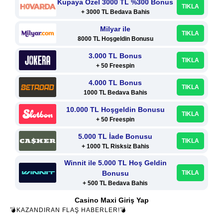
Kupaya Özel 3000 TL %300 Bonus
TIKLA
+ 3000 TL Bedava Bahis
Milyar ile
TIKLA
8000 TL Hoşgeldin Bonusu
3.000 TL Bonus
TIKLA
+ 50 Freespin
4.000 TL Bonus
TIKLA
1000 TL Bedava Bahis
10.000 TL Hoşgeldin Bonusu
TIKLA
+ 50 Freespin
5.000 TL İade Bonusu
TIKLA
+ 1000 TL Risksiz Bahis
Winnit ile 5.000 TL Hoş Geldin
Bonusu
TIKLA
+ 500 TL Bedava Bahis
Casino Maxi Giriş Yap
💣KAZANDIRAN FLAŞ HABERLER!💣