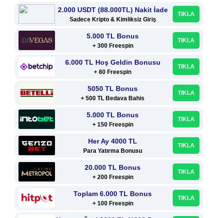
2.000 USDT (88.000TL) Nakit İade
TIKLA
Sadece Kripto & Kimliksiz Giriş
5.000 TL Bonus
TIKLA
+ 300 Freespin
6.000 TL Hoş Geldin Bonusu
TIKLA
+ 80 Freespin
5050 TL Bonus
TIKLA
+ 500 TL Bedava Bahis
5.000 TL Bonus
TIKLA
+ 150 Freespin
Her Ay 4000 TL
TIKLA
Para Yatırma Bonusu
20.000 TL Bonus
TIKLA
+ 200 Freespin
Toplam 6.000 TL Bonus
TIKLA
+ 100 Freespin