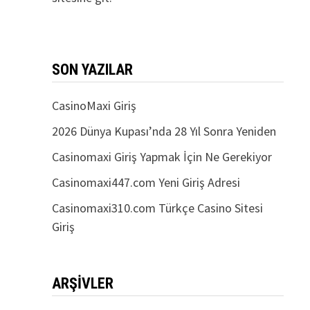
SON YAZILAR
CasinoMaxi Giriş
2026 Dünya Kupası’nda 28 Yıl Sonra Yeniden
Casinomaxi Giriş Yapmak İçin Ne Gerekiyor
Casinomaxi447.com Yeni Giriş Adresi
Casinomaxi310.com Türkçe Casino Sitesi
Giriş
ARŞIVLER