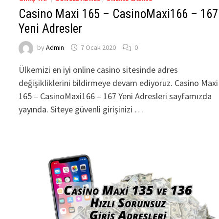
Casino Maxi 165 – CasinoMaxi166 – 167
Yeni Adresler
by
Admin
7 Ocak 2020
0
Ülkemizi en iyi online casino sitesinde adres
değişikliklerini bildirmeye devam ediyoruz. Casino Maxi
165 – CasinoMaxi166 – 167 Yeni Adresleri sayfamızda
yayında. Siteye güvenli girişinizi …