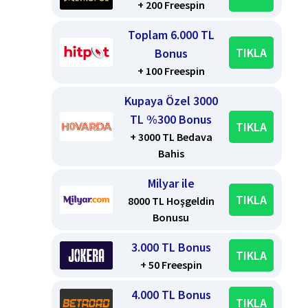
+ 200 Freespin
Toplam 6.000 TL
TIKLA
Bonus
+ 100 Freespin
Kupaya Özel 3000
TL %300 Bonus
TIKLA
+ 3000 TL Bedava
Bahis
Milyar ile
TIKLA
8000 TL Hoşgeldin
Bonusu
3.000 TL Bonus
TIKLA
+ 50 Freespin
4.000 TL Bonus
TIKLA