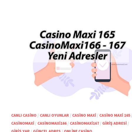
CANLI CASINO
/
CANLI OYUNLAR
/
CASINO MAXI
/
CASINO MAXI 165
CASINOMAXI
/
CASINOMAXI166
/
CASINOMAXI167
/
GIRIŞ ADRESI
/
GIRIŞ YAP
/
GÜNCEL ADRES
/
ONLINE CASINO