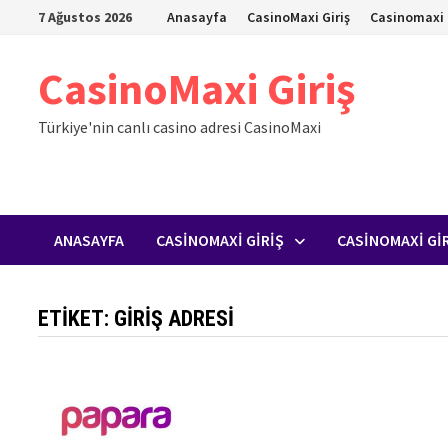
İçeriğe
7 Ağustos 2026
Anasayfa
CasinoMaxi Giriş
Casinomaxi G
geç
CasinoMaxi Giriş
Türkiye'nin canlı casino adresi CasinoMaxi
ANASAYFA
CASINOMAXI GIRIŞ
CASINOMAXI GIR
ETIKET:
GIRIŞ ADRESI