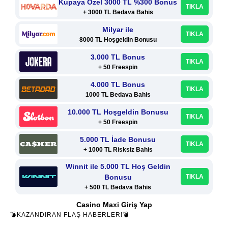
Kupaya Özel 3000 TL %300 Bonus
TIKLA
+ 3000 TL Bedava Bahis
Milyar ile
TIKLA
8000 TL Hoşgeldin Bonusu
3.000 TL Bonus
TIKLA
+ 50 Freespin
4.000 TL Bonus
TIKLA
1000 TL Bedava Bahis
10.000 TL Hoşgeldin Bonusu
TIKLA
+ 50 Freespin
5.000 TL İade Bonusu
TIKLA
+ 1000 TL Risksiz Bahis
Winnit ile 5.000 TL Hoş Geldin
Bonusu
TIKLA
+ 500 TL Bedava Bahis
Casino Maxi Giriş Yap
💣KAZANDIRAN FLAŞ HABERLER!💣