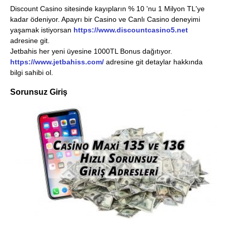
Discount Casino sitesinde kayıpların % 10 'nu 1 Milyon TL'ye
kadar ödeniyor. Apayrı bir Casino ve Canlı Casino deneyimi
yaşamak istiyorsan
https://www.discountcasino5.net
adresine git.
Jetbahis her yeni üyesine 1000TL Bonus dağıtıyor.
https://www.jetbahiss.com/
adresine git detaylar hakkında
bilgi sahibi ol.
Sorunsuz Giriş