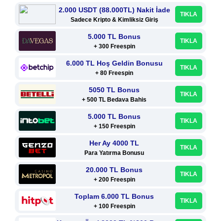
2.000 USDT (88.000TL) Nakit İade
TIKLA
Sadece Kripto & Kimliksiz Giriş
5.000 TL Bonus
TIKLA
+ 300 Freespin
6.000 TL Hoş Geldin Bonusu
TIKLA
+ 80 Freespin
5050 TL Bonus
TIKLA
+ 500 TL Bedava Bahis
5.000 TL Bonus
TIKLA
+ 150 Freespin
Her Ay 4000 TL
TIKLA
Para Yatırma Bonusu
20.000 TL Bonus
TIKLA
+ 200 Freespin
Toplam 6.000 TL Bonus
TIKLA
+ 100 Freespin