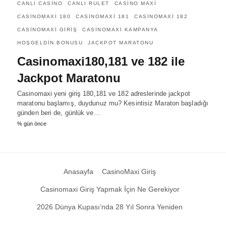
CANLI CASINO
CANLI RULET
CASINO MAXI
CASINOMAXI 180
CASINOMAXI 181
CASINOMAXI 182
CASINOMAXI GIRIŞ
CASINOMAXI KAMPANYA
HOŞGELDIN BONUSU
JACKPOT MARATONU
Casinomaxi180,181 ve 182 ile
Jackpot Maratonu
Casinomaxi yeni giriş 180,181 ve 182 adreslerinde jackpot
maratonu başlamış, duydunuz mu? Kesintisiz Maraton başladığı
günden beri de, günlük ve…
% gün önce
Anasayfa
CasinoMaxi Giriş
Casinomaxi Giriş Yapmak İçin Ne Gerekiyor
2026 Dünya Kupası’nda 28 Yıl Sonra Yeniden