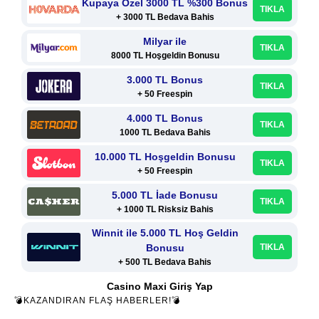
Kupaya Özel 3000 TL %300 Bonus
TIKLA
+ 3000 TL Bedava Bahis
Milyar ile
TIKLA
8000 TL Hoşgeldin Bonusu
3.000 TL Bonus
TIKLA
+ 50 Freespin
4.000 TL Bonus
TIKLA
1000 TL Bedava Bahis
10.000 TL Hoşgeldin Bonusu
TIKLA
+ 50 Freespin
5.000 TL İade Bonusu
TIKLA
+ 1000 TL Risksiz Bahis
Winnit ile 5.000 TL Hoş Geldin
Bonusu
TIKLA
+ 500 TL Bedava Bahis
Casino Maxi Giriş Yap
💣KAZANDIRAN FLAŞ HABERLER!💣