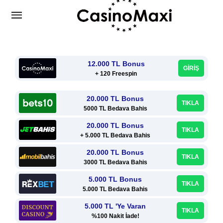
12.000 TL Bonus
GİRİŞ
+ 120 Freespin
20.000 TL Bonus
TIKLA
5000 TL Bedava Bahis
20.000 TL Bonus
TIKLA
+ 5.000 TL Bedava Bahis
20.000 TL Bonus
TIKLA
3000 TL Bedava Bahis
5.000 TL Bonus
TIKLA
5.000 TL Bedava Bahis
5.000 TL 'Ye Varan
TIKLA
%100 Nakit İade!