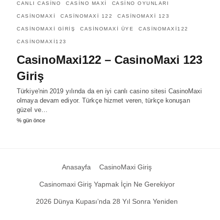
CANLI CASINO
CASINO MAXI
CASINO OYUNLARI
CASINOMAXI
CASINOMAXI 122
CASINOMAXI 123
CASINOMAXI GIRIŞ
CASINOMAXI ÜYE
CASINOMAXI122
CASINOMAXI123
CasinoMaxi122 – CasinoMaxi 123
Giriş
Türkiye'nin 2019 yılında da en iyi canlı casino sitesi CasinoMaxi
olmaya devam ediyor. Türkçe hizmet veren, türkçe konuşan
güzel ve…
% gün önce
Anasayfa
CasinoMaxi Giriş
Casinomaxi Giriş Yapmak İçin Ne Gerekiyor
2026 Dünya Kupası’nda 28 Yıl Sonra Yeniden