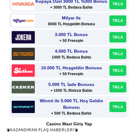
Kupaya Özel 3000 TL %300 Bonus
TIKLA
+ 3000 TL Bedava Bahis
Milyar ile
TIKLA
8000 TL Hoşgeldin Bonusu
3.000 TL Bonus
TIKLA
+ 50 Freespin
4.000 TL Bonus
TIKLA
1000 TL Bedava Bahis
10.000 TL Hoşgeldin Bonusu
TIKLA
+ 50 Freespin
5.000 TL İade Bonusu
TIKLA
+ 1000 TL Risksiz Bahis
Winnit ile 5.000 TL Hoş Geldin
Bonusu
TIKLA
+ 500 TL Bedava Bahis
Casino Maxi Giriş Yap
💣KAZANDIRAN FLAŞ HABERLER!💣