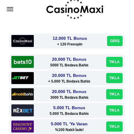
12.000 TL Bonus
GİRİŞ
+ 120 Freespin
20.000 TL Bonus
TIKLA
5000 TL Bedava Bahis
20.000 TL Bonus
TIKLA
+ 5.000 TL Bedava Bahis
20.000 TL Bonus
TIKLA
3000 TL Bedava Bahis
5.000 TL Bonus
TIKLA
5.000 TL Bedava Bahis
5.000 TL 'Ye Varan
TIKLA
%100 Nakit İade!