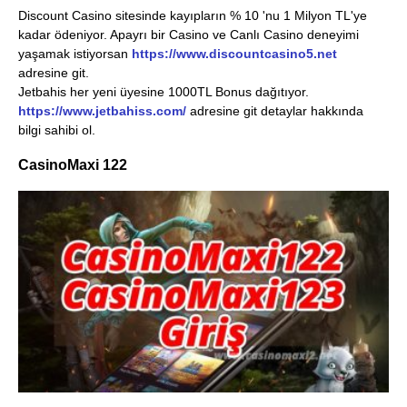
Discount Casino sitesinde kayıpların % 10 'nu 1 Milyon TL'ye
kadar ödeniyor. Apayrı bir Casino ve Canlı Casino deneyimi
yaşamak istiyorsan
https://www.discountcasino5.net
adresine git.
Jetbahis her yeni üyesine 1000TL Bonus dağıtıyor.
https://www.jetbahiss.com/
adresine git detaylar hakkında
bilgi sahibi ol.
CasinoMaxi 122