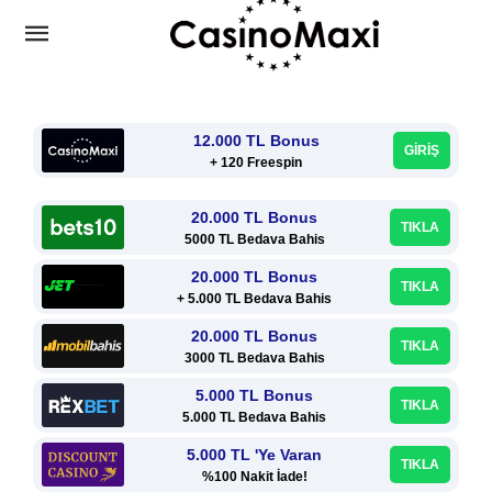
12.000 TL Bonus
GİRİŞ
+ 120 Freespin
20.000 TL Bonus
TIKLA
5000 TL Bedava Bahis
20.000 TL Bonus
TIKLA
+ 5.000 TL Bedava Bahis
20.000 TL Bonus
TIKLA
3000 TL Bedava Bahis
5.000 TL Bonus
TIKLA
5.000 TL Bedava Bahis
5.000 TL 'Ye Varan
TIKLA
%100 Nakit İade!