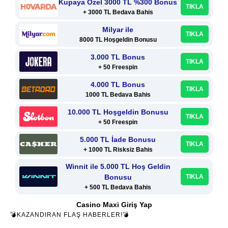
Kupaya Özel 3000 TL %300 Bonus
TIKLA
+ 3000 TL Bedava Bahis
Milyar ile
TIKLA
8000 TL Hoşgeldin Bonusu
3.000 TL Bonus
TIKLA
+ 50 Freespin
4.000 TL Bonus
TIKLA
1000 TL Bedava Bahis
10.000 TL Hoşgeldin Bonusu
TIKLA
+ 50 Freespin
5.000 TL İade Bonusu
TIKLA
+ 1000 TL Risksiz Bahis
Winnit ile 5.000 TL Hoş Geldin
Bonusu
TIKLA
+ 500 TL Bedava Bahis
Casino Maxi Giriş Yap
💣KAZANDIRAN FLAŞ HABERLER!💣