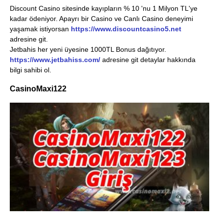
Discount Casino sitesinde kayıpların % 10 'nu 1 Milyon TL'ye
kadar ödeniyor. Apayrı bir Casino ve Canlı Casino deneyimi
yaşamak istiyorsan
https://www.discountcasino5.net
adresine git.
Jetbahis her yeni üyesine 1000TL Bonus dağıtıyor.
https://www.jetbahiss.com/
adresine git detaylar hakkında
bilgi sahibi ol.
CasinoMaxi122