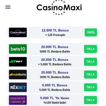
12.000 TL Bonus
GİRİŞ
+ 120 Freespin
20.000 TL Bonus
TIKLA
5000 TL Bedava Bahis
20.000 TL Bonus
TIKLA
+ 5.000 TL Bedava Bahis
20.000 TL Bonus
TIKLA
3000 TL Bedava Bahis
5.000 TL Bonus
TIKLA
5.000 TL Bedava Bahis
5.000 TL 'Ye Varan
TIKLA
%100 Nakit İade!