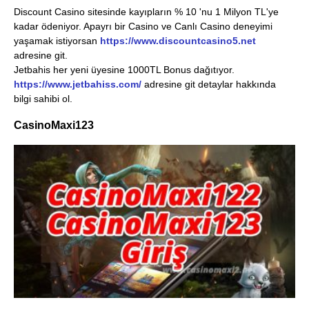
Discount Casino sitesinde kayıpların % 10 'nu 1 Milyon TL'ye
kadar ödeniyor. Apayrı bir Casino ve Canlı Casino deneyimi
yaşamak istiyorsan
https://www.discountcasino5.net
adresine git.
Jetbahis her yeni üyesine 1000TL Bonus dağıtıyor.
https://www.jetbahiss.com/
adresine git detaylar hakkında
bilgi sahibi ol.
CasinoMaxi123