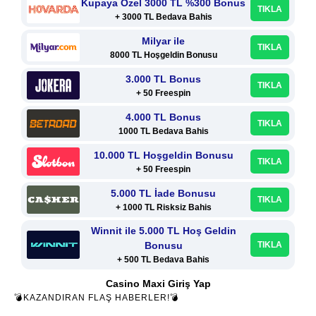
Kupaya Özel 3000 TL %300 Bonus
TIKLA
+ 3000 TL Bedava Bahis
Milyar ile
TIKLA
8000 TL Hoşgeldin Bonusu
3.000 TL Bonus
TIKLA
+ 50 Freespin
4.000 TL Bonus
TIKLA
1000 TL Bedava Bahis
10.000 TL Hoşgeldin Bonusu
TIKLA
+ 50 Freespin
5.000 TL İade Bonusu
TIKLA
+ 1000 TL Risksiz Bahis
Winnit ile 5.000 TL Hoş Geldin
Bonusu
TIKLA
+ 500 TL Bedava Bahis
Casino Maxi Giriş Yap
💣KAZANDIRAN FLAŞ HABERLER!💣