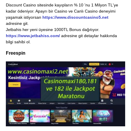
Discount Casino sitesinde kayıpların % 10 'nu 1 Milyon TL'ye
kadar ödeniyor. Apayrı bir Casino ve Canlı Casino deneyimi
yaşamak istiyorsan
https://www.discountcasino5.net
adresine git.
Jetbahis her yeni üyesine 1000TL Bonus dağıtıyor.
https://www.jetbahiss.com/
adresine git detaylar hakkında
bilgi sahibi ol.
Freespin