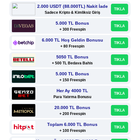
2.000 USDT (88.000TL) Nakit İade
TIKLA
Sadece Kripto & Kimliksiz Giriş
5.000 TL Bonus
TIKLA
+ 300 Freespin
6.000 TL Hoş Geldin Bonusu
TIKLA
+ 80 Freespin
5050 TL Bonus
TIKLA
+ 500 TL Bedava Bahis
5.000 TL Bonus
TIKLA
+ 150 Freespin
Her Ay 4000 TL
TIKLA
Para Yatırma Bonusu
20.000 TL Bonus
TIKLA
+ 200 Freespin
Toplam 6.000 TL Bonus
TIKLA
+ 100 Freespin