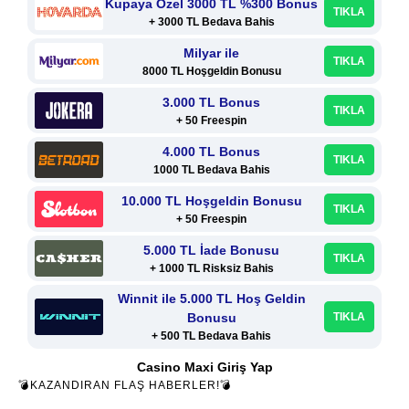
Kupaya Özel 3000 TL %300 Bonus
TIKLA
+ 3000 TL Bedava Bahis
Milyar ile
TIKLA
8000 TL Hoşgeldin Bonusu
3.000 TL Bonus
TIKLA
+ 50 Freespin
4.000 TL Bonus
TIKLA
1000 TL Bedava Bahis
10.000 TL Hoşgeldin Bonusu
TIKLA
+ 50 Freespin
5.000 TL İade Bonusu
TIKLA
+ 1000 TL Risksiz Bahis
Winnit ile 5.000 TL Hoş Geldin
Bonusu
TIKLA
+ 500 TL Bedava Bahis
Casino Maxi Giriş Yap
💣KAZANDIRAN FLAŞ HABERLER!💣