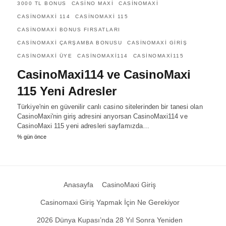
3000 TL BONUS
CASINO MAXI
CASINOMAXI
CASINOMAXI 114
CASINOMAXI 115
CASINOMAXI BONUS FIRSATLARI
CASINOMAXI ÇARŞAMBA BONUSU
CASINOMAXI GIRIŞ
CASINOMAXI ÜYE
CASINOMAXI114
CASINOMAXI115
CasinoMaxi114 ve CasinoMaxi
115 Yeni Adresler
Türkiye'nin en güvenilir canlı casino sitelerinden bir tanesi olan
CasinoMaxi'nin giriş adresini arıyorsan CasinoMaxi114 ve
CasinoMaxi 115 yeni adresleri sayfamızda…
% gün önce
Anasayfa
CasinoMaxi Giriş
Casinomaxi Giriş Yapmak İçin Ne Gerekiyor
2026 Dünya Kupası’nda 28 Yıl Sonra Yeniden