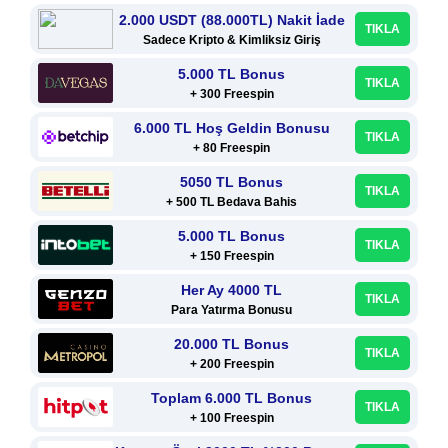
2.000 USDT (88.000TL) Nakit İade
TIKLA
Sadece Kripto & Kimliksiz Giriş
5.000 TL Bonus
TIKLA
+ 300 Freespin
6.000 TL Hoş Geldin Bonusu
TIKLA
+ 80 Freespin
5050 TL Bonus
TIKLA
+ 500 TL Bedava Bahis
5.000 TL Bonus
TIKLA
+ 150 Freespin
Her Ay 4000 TL
TIKLA
Para Yatırma Bonusu
20.000 TL Bonus
TIKLA
+ 200 Freespin
Toplam 6.000 TL Bonus
TIKLA
+ 100 Freespin