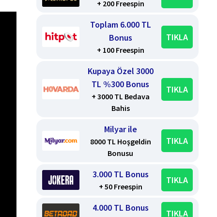
+ 200 Freespin
Toplam 6.000 TL
TIKLA
Bonus
+ 100 Freespin
Kupaya Özel 3000
TL %300 Bonus
TIKLA
+ 3000 TL Bedava
Bahis
Milyar ile
TIKLA
8000 TL Hoşgeldin
Bonusu
3.000 TL Bonus
TIKLA
+ 50 Freespin
4.000 TL Bonus
TIKLA