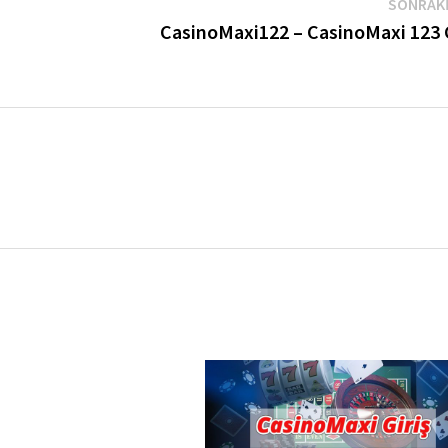
SONRAKI
CasinoMaxi122 – CasinoMaxi 123 G