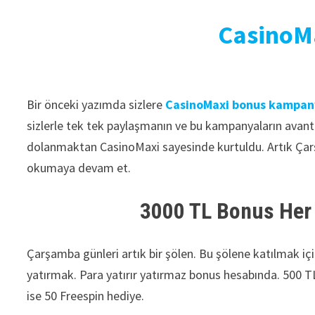
CasinoMa
Bir önceki yazımda sizlere
CasinoMaxi bonus kampan
sizlerle tek tek paylaşmanın ve bu kampanyaların avan
dolanmaktan CasinoMaxi sayesinde kurtuldu. Artık Çarş
okumaya devam et.
3000 TL Bonus Her
Çarşamba günleri artık bir şölen. Bu şölene katılmak 
yatırmak. Para yatırır yatırmaz bonus hesabında. 500 
ise 50 Freespin hediye.