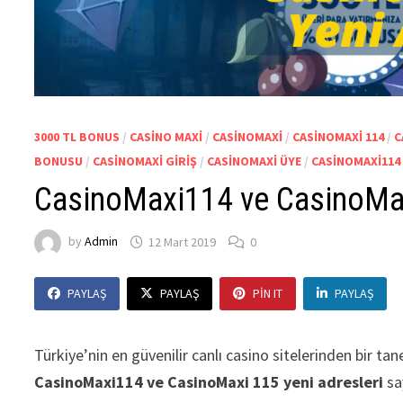
3000 TL BONUS
/
CASINO MAXI
/
CASINOMAXI
/
CASINOMAXI 114
/
C
BONUSU
/
CASINOMAXI GIRIŞ
/
CASINOMAXI ÜYE
/
CASINOMAXI114
CasinoMaxi114 ve CasinoMax
by
Admin
12 Mart 2019
0
PAYLAŞ
PAYLAŞ
PIN IT
PAYLAŞ
Türkiye’nin en güvenilir canlı casino sitelerinden bir tan
CasinoMaxi114 ve CasinoMaxi 115 yeni adresleri
sa