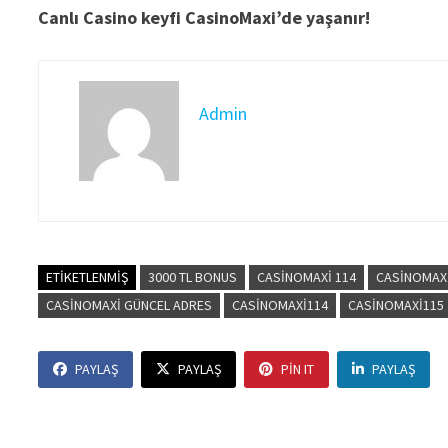
Canlı Casino keyfi CasinoMaxi’de yaşanır!
Admin
ETIKETLENMIŞ
3000 TL BONUS
CASINOMAXI 114
CASINOMAXI
CASINOMAXI GÜNCEL ADRES
CASINOMAXI114
CASINOMAXI115
PAYLAŞ
PAYLAŞ
PIN IT
PAYLAŞ