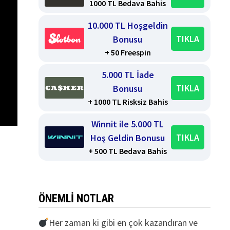
1000 TL Bedava Bahis
10.000 TL Hoşgeldin
TIKLA
Bonusu
+ 50 Freespin
5.000 TL İade
TIKLA
Bonusu
+ 1000 TL Risksiz Bahis
Winnit ile 5.000 TL
TIKLA
Hoş Geldin Bonusu
+ 500 TL Bedava Bahis
ÖNEMLI NOTLAR
Her zaman ki gibi en çok kazandıran ve