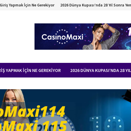
iriş Yapmak İçin Ne Gerekiyor
2026 Dünya Kupası’nda 28 Yıl Sonra Ye
IŞ YAPMAK İÇIN NE GEREKIYOR
2026 DÜNYA KUPASI’NDA 28 YI