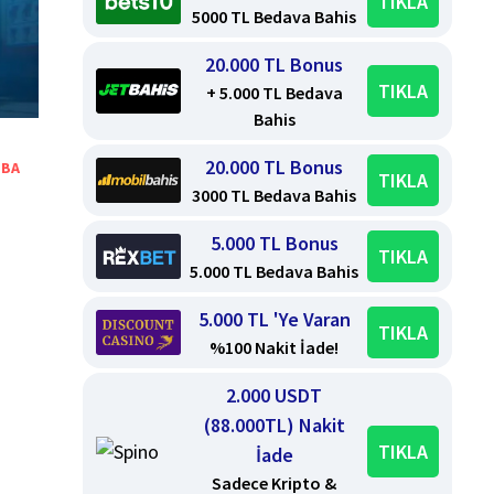
TIKLA
5000 TL Bedava Bahis
20.000 TL Bonus
TIKLA
+ 5.000 TL Bedava
Bahis
20.000 TL Bonus
MBA
TIKLA
3000 TL Bedava Bahis
5.000 TL Bonus
TIKLA
5.000 TL Bedava Bahis
5.000 TL 'Ye Varan
TIKLA
%100 Nakit İade!
2.000 USDT
(88.000TL) Nakit
TIKLA
İade
Sadece Kripto &