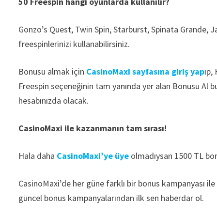
50 Freespin hangi oyunlarda kullanılır?
Gonzo’s Quest, Twin Spin, Starburst, Spinata Grande, 
freespinlerinizi kullanabilirsiniz.
Bonusu almak için
CasinoMaxi sayfasına giriş yap
ıp,
Freespin seçeneğinin tam yanında yer alan Bonusu Al bu
hesabınızda olacak.
CasinoMaxi ile kazanmanın tam sırası!
Hala daha
CasinoMaxi’ye üye
olmadıysan 1500 TL bon
CasinoMaxi’de her güne farklı bir bonus kampanyası ile m
güncel bonus kampanyalarından ilk sen haberdar ol.