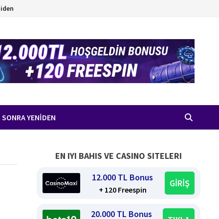
niden
L SONRA YENIDEN
EN IYI BAHIS VE CASINO SITELERI
12.000 TL Bonus
GİRİŞ
+ 120 Freespin
20.000 TL Bonus