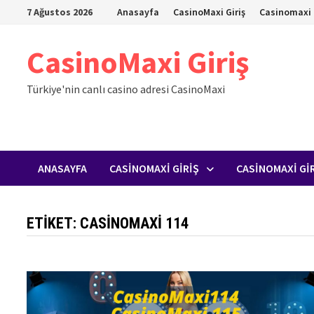
İçeriğe
7 Ağustos 2026
Anasayfa
CasinoMaxi Giriş
Casinomaxi G
geç
CasinoMaxi Giriş
Türkiye'nin canlı casino adresi CasinoMaxi
ANASAYFA
CASINOMAXI GIRIŞ
CASINOMAXI GIR
ETIKET:
CASINOMAXI 114