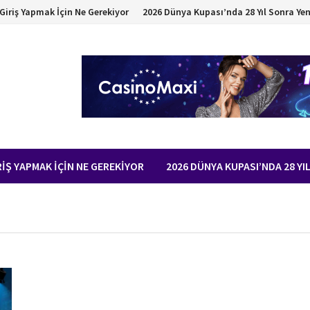
iriş Yapmak İçin Ne Gerekiyor
2026 Dünya Kupası’nda 28 Yıl Sonra Ye
IŞ YAPMAK İÇIN NE GEREKIYOR
2026 DÜNYA KUPASI’NDA 28 YI