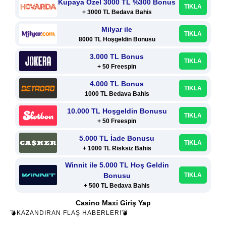
Kupaya Özel 3000 TL %300 Bonus
TIKLA
+ 3000 TL Bedava Bahis
Milyar ile
TIKLA
8000 TL Hoşgeldin Bonusu
3.000 TL Bonus
TIKLA
+ 50 Freespin
4.000 TL Bonus
TIKLA
1000 TL Bedava Bahis
10.000 TL Hoşgeldin Bonusu
TIKLA
+ 50 Freespin
5.000 TL İade Bonusu
TIKLA
+ 1000 TL Risksiz Bahis
Winnit ile 5.000 TL Hoş Geldin
Bonusu
TIKLA
+ 500 TL Bedava Bahis
Casino Maxi Giriş Yap
💣KAZANDIRAN FLAŞ HABERLER!💣