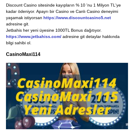
Discount Casino sitesinde kayıpların % 10 'nu 1 Milyon TL'ye
kadar ödeniyor. Apayrı bir Casino ve Canlı Casino deneyimi
yaşamak istiyorsan
https://www.discountcasino5.net
adresine git.
Jetbahis her yeni üyesine 1000TL Bonus dağıtıyor.
https://www.jetbahiss.com/
adresine git detaylar hakkında
bilgi sahibi ol.
CasinoMaxi114